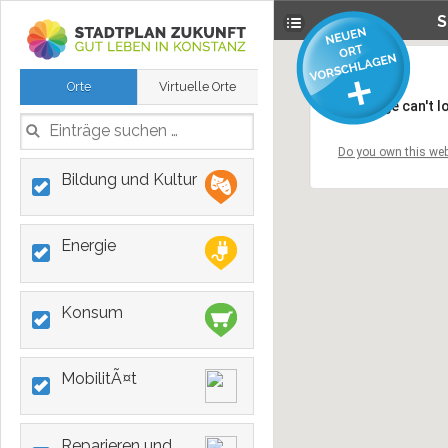
S
Orte
Virtuelle Orte
This page can't 
Do you own this web
Bildung und Kultur
Energie
Konsum
MobilitÃ¤t
Reparieren und